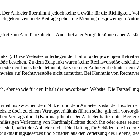
t. Der Anbieter übernimmt jedoch keine Gewähr für die Richtigkeit, Voll
tlich gekennzeichnete Beiträge geben die Meinung des jeweiligen Auto
frei zum Abruf anzubieten. Auch bei aller Sorgfalt können aber Ausfal
nks"). Diese Websites unterliegen der Haftung der jeweiligen Betreiber
öße bestehen. Zu dem Zeitpunkt waren keine Rechtsverstöße ersichtlich.
n externen Links bedeutet nicht, dass sich der Anbieter die hinter dem 
Hinweise auf Rechtsverstöße nicht zumutbar. Bei Kenntnis von Rechtsver
ich, ebenso wie für den Inhalt der beworbenen Website. Die Darstellung
rhältnis zwischen dem Nutzer und dem Anbieter zustande. Insofern erge
site doch zu einem Vertragsverhältnis führen sollte, gilt rein vorsorg
hen Vertragspflicht (Kardinalpflicht). Der Anbieter haftet unter Begre
hrlässigen Verletzung von Kardinalpflichten durch ihn oder eines seiner
ten sind, haftet der Anbieter nicht. Die Haftung für Schäden, die in d
odukthaftungsgesetzes und Schäden aus der Verletzung des Lebens, des 